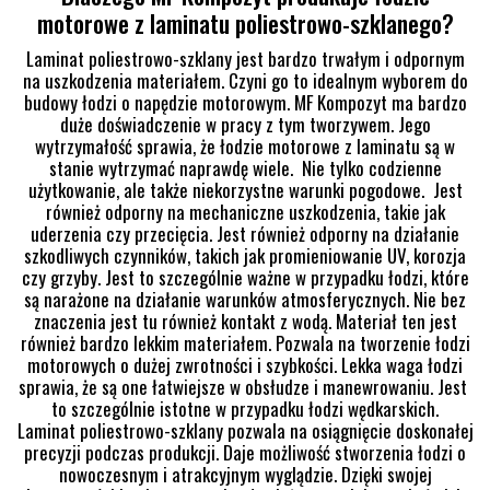
motorowe z laminatu poliestrowo-szklanego?
Laminat poliestrowo-szklany jest bardzo trwałym i odpornym
na uszkodzenia materiałem. Czyni go to idealnym wyborem do
budowy łodzi o napędzie motorowym. MF Kompozyt ma bardzo
duże doświadczenie w pracy z tym tworzywem. Jego
wytrzymałość sprawia, że łodzie motorowe z laminatu są w
stanie wytrzymać naprawdę wiele. Nie tylko codzienne
użytkowanie, ale także niekorzystne warunki pogodowe. Jest
również odporny na mechaniczne uszkodzenia, takie jak
uderzenia czy przecięcia. Jest również odporny na działanie
szkodliwych czynników, takich jak promieniowanie UV, korozja
czy grzyby. Jest to szczególnie ważne w przypadku łodzi, które
są narażone na działanie warunków atmosferycznych. Nie bez
znaczenia jest tu również kontakt z wodą. Materiał ten jest
również bardzo lekkim materiałem. Pozwala na tworzenie łodzi
motorowych o dużej zwrotności i szybkości. Lekka waga łodzi
sprawia, że są one łatwiejsze w obsłudze i manewrowaniu. Jest
to szczególnie istotne w przypadku łodzi wędkarskich.
Laminat poliestrowo-szklany pozwala na osiągnięcie doskonałej
precyzji podczas produkcji. Daje możliwość stworzenia łodzi o
nowoczesnym i atrakcyjnym wyglądzie. Dzięki swojej