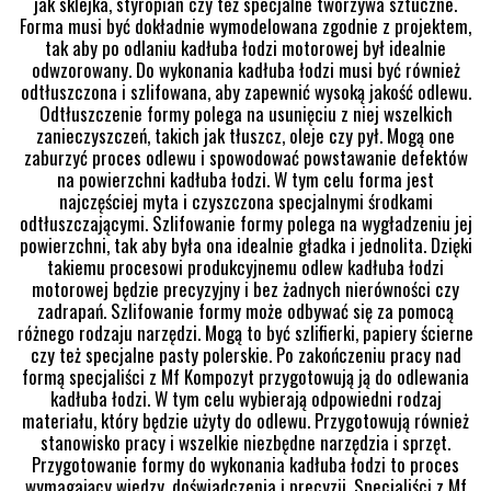
jak sklejka, styropian czy też specjalne tworzywa sztuczne.
Forma musi być dokładnie wymodelowana zgodnie z projektem,
tak aby po odlaniu kadłuba łodzi motorowej był idealnie
odwzorowany. Do wykonania kadłuba łodzi musi być również
odtłuszczona i szlifowana, aby zapewnić wysoką jakość odlewu.
Odtłuszczenie formy polega na usunięciu z niej wszelkich
zanieczyszczeń, takich jak tłuszcz, oleje czy pył. Mogą one
zaburzyć proces odlewu i spowodować powstawanie defektów
na powierzchni kadłuba łodzi. W tym celu forma jest
najczęściej myta i czyszczona specjalnymi środkami
odtłuszczającymi. Szlifowanie formy polega na wygładzeniu jej
powierzchni, tak aby była ona idealnie gładka i jednolita. Dzięki
takiemu procesowi produkcyjnemu odlew kadłuba łodzi
motorowej będzie precyzyjny i bez żadnych nierówności czy
zadrapań. Szlifowanie formy może odbywać się za pomocą
różnego rodzaju narzędzi. Mogą to być szlifierki, papiery ścierne
czy też specjalne pasty polerskie. Po zakończeniu pracy nad
formą specjaliści z Mf Kompozyt przygotowują ją do odlewania
kadłuba łodzi. W tym celu wybierają odpowiedni rodzaj
materiału, który będzie użyty do odlewu. Przygotowują również
stanowisko pracy i wszelkie niezbędne narzędzia i sprzęt.
Przygotowanie formy do wykonania kadłuba łodzi to proces
wymagający wiedzy, doświadczenia i precyzji. Specjaliści z Mf