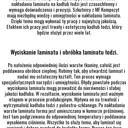
nakładania laminatu na kadłub łodzi jest czasochłonny i
wymaga doświadczenia i precyzji. Szkutnicy z MF Kompozyt
mają niezbędną wiedzę i umiejętności w nakładaniu laminatu.
Dzięki temu mogą wykonać tę pracę z najwyższą jakością.
Efektem ich pracy jest trwały i estetyczny kadłub łodzi, który
będzie służyć przez wiele lat.
Wyciskanie laminatu i obróbka laminatu łodzi.
Po nałożeniu odpowiedniej ilości warstw tkaniny, całość jest
poddawana obróbce cieplnej. Robimy tak, aby utwardzić laminat i
nadać mu ostateczny kształt. Ten proces wymaga
specjalistycznych narzędzi i umiejętności. Błędy powstałe podczas
wyciskania laminatu mogą prowadzić do nierówności i słabej
jakości kadłuba. W rezultacie, wyciskanie laminatu jest ważnym
etapem w procesie produkcyjnym. Wpływa on na trwałość i
wytrzymałość kadłuba łodzi z poliestru-szklanego. Po nakładaniu
warstw laminatu forma jest umieszczana w komorze próżniowej.
Jest tam podgrzewana do odpowiedniej temperatury i poddawana
wysokiemu ciśnieniu. Wszystko to służy temu, aby laminat się
wycisnął i dobrze przyległ do kształtu formy. Proces ten trwa