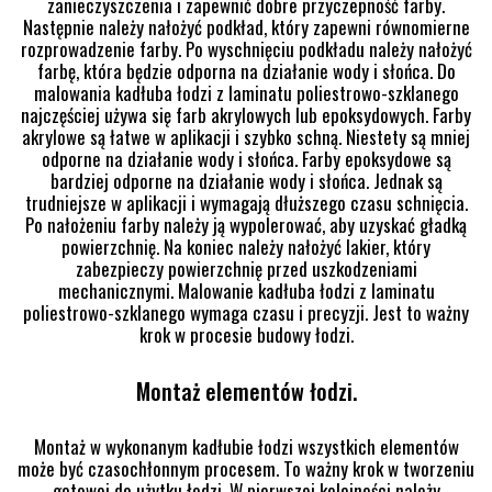
zanieczyszczenia i zapewnić dobre przyczepność farby.
Następnie należy nałożyć podkład, który zapewni równomierne
rozprowadzenie farby. Po wyschnięciu podkładu należy nałożyć
farbę, która będzie odporna na działanie wody i słońca. Do
malowania kadłuba łodzi z laminatu poliestrowo-szklanego
najczęściej używa się farb akrylowych lub epoksydowych. Farby
akrylowe są łatwe w aplikacji i szybko schną. Niestety są mniej
odporne na działanie wody i słońca. Farby epoksydowe są
bardziej odporne na działanie wody i słońca. Jednak są
trudniejsze w aplikacji i wymagają dłuższego czasu schnięcia.
Po nałożeniu farby należy ją wypolerować, aby uzyskać gładką
powierzchnię. Na koniec należy nałożyć lakier, który
zabezpieczy powierzchnię przed uszkodzeniami
mechanicznymi. Malowanie kadłuba łodzi z laminatu
poliestrowo-szklanego wymaga czasu i precyzji. Jest to ważny
krok w procesie budowy łodzi.
Montaż elementów łodzi.
Montaż w wykonanym kadłubie łodzi wszystkich elementów
może być czasochłonnym procesem. To ważny krok w tworzeniu
gotowej do użytku łodzi. W pierwszej kolejności należy