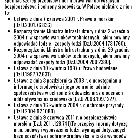
spełniać szereg przepisów i norm prawnych dotyczących
bezpieczeństwa i ochrony środowiska. W Polsce niektóre z nich
to:
Ustawa z dnia 7 czerwca 2001 r. Prawo o morskim
(Dz.U.2001.76.836).
Rozporządzenie Ministra Infrastruktury z dnia 2 września
2004 r. w sprawie warunków technicznych, jakim powinny
odpowiadać łodzie i zespoły łodzi (Dz.U.2004.173.1760).
Rozporządzenie Ministra Infrastruktury z dnia 29 grudnia
2004 r. w sprawie warunków technicznych, jakim powinny
odpowiadać zespoły łodzi (Dz.U.2004.260.2380).
Ustawa z dnia 10 kwietnia 1997 r. Prawo budowlane
(Dz.U.1997.72.631).
Ustawa z dnia 3 października 2008 r. o udostępnianiu
informacji o środowisku i jego ochronie, udziale
społeczeństwa w ochronie środowiska oraz o ocenach
oddziaływania na środowisko (Dz.U.2008.199.1227).
Ustawa z dnia 16 kwietnia 2004 r. o ochronie przyrody
(Dz.U.2004.92.1080).
Ustawa z dnia 9 czerwca 2011 r. o bezpieczeństwie
morskim (Dz.U.2011.128.741).Te przepisy i normy dotyczą
m.in. budowy i wyposażenia łodzi, wymagań dotyczących
bezpieczeństwa i ochrony środowiska, a także wymogów