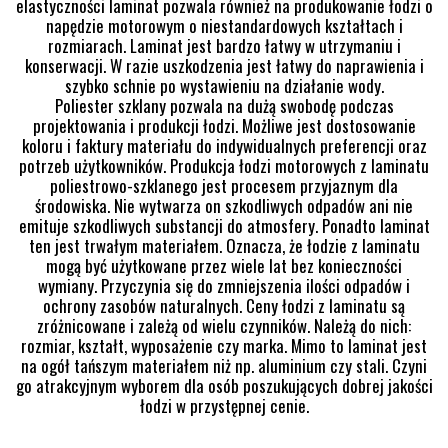
elastyczności laminat pozwala również na produkowanie łodzi o
napędzie motorowym o niestandardowych kształtach i
rozmiarach. Laminat jest bardzo łatwy w utrzymaniu i
konserwacji. W razie uszkodzenia jest łatwy do naprawienia i
szybko schnie po wystawieniu na działanie wody.
Poliester szklany pozwala na dużą swobodę podczas
projektowania i produkcji łodzi. Możliwe jest dostosowanie
koloru i faktury materiału do indywidualnych preferencji oraz
potrzeb użytkowników. Produkcja łodzi motorowych z laminatu
poliestrowo-szklanego jest procesem przyjaznym dla
środowiska. Nie wytwarza on szkodliwych odpadów ani nie
emituje szkodliwych substancji do atmosfery. Ponadto laminat
ten jest trwałym materiałem. Oznacza, że łodzie z laminatu
mogą być użytkowane przez wiele lat bez konieczności
wymiany. Przyczynia się do zmniejszenia ilości odpadów i
ochrony zasobów naturalnych. Ceny łodzi z laminatu są
zróżnicowane i zależą od wielu czynników. Należą do nich:
rozmiar, kształt, wyposażenie czy marka. Mimo to laminat jest
na ogół tańszym materiałem niż np. aluminium czy stali. Czyni
go atrakcyjnym wyborem dla osób poszukujących dobrej jakości
łodzi w przystępnej cenie.