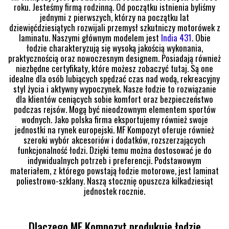
roku. Jesteśmy firmą rodzinną. Od początku istnienia byliśmy
jednymi z pierwszych, którzy na początku lat
dziewięćdziesiątych rozwijali przemysł szkutniczy motorówek z
laminatu. Naszymi głównym modelem jest
India 431
. Obie
łodzie charakteryzują się wysoką jakością wykonania,
praktycznością oraz nowoczesnym designem. Posiadają również
niezbędne certyfikaty, które możesz zobaczyć tutaj. Są one
idealne dla osób lubiących spędzać czas nad wodą, rekreacyjny
styl życia i aktywny wypoczynek. Nasze łodzie to rozwiązanie
dla klientów ceniących sobie komfort oraz bezpieczeństwo
podczas rejsów. Mogą być nieodzownym elementem sportów
wodnych. Jako polska firma eksportujemy również swoje
jednostki na rynek europejski. MF Kompozyt oferuje również
szeroki wybór akcesoriów i dodatków, rozszerzających
funkcjonalność łodzi. Dzięki temu można dostosować je do
indywidualnych potrzeb i preferencji. Podstawowym
materiałem, z którego powstają łodzie motorowe, jest laminat
poliestrowo-szklany. Naszą stocznię opuszcza kilkadziesiąt
jednostek rocznie.
Dlaczego MF Kompozyt produkuje łodzie